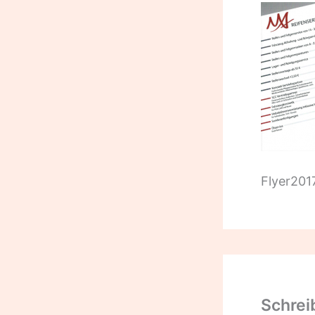
Flyer201
Schrei